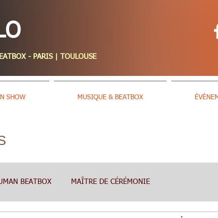
LO
TBOX - PARIS | TOULOUSE
AN SHOW
MUSIQUE & BEATBOX
ÉVÈNE
S
UMAN BEATBOX
MAÎTRE DE CÉRÉMONIE