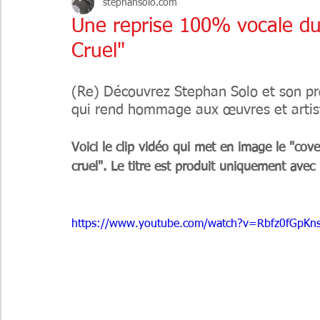
stephansolo.com
ONE-MAN SHOW
MUSIQUE
COLLABORATIONS
Une reprise 100% vocale du t
Cruel"
(Re) Découvrez Stephan Solo et son pr
qui rend hommage aux œuvres et artist
Voici le clip vidéo qui met en image le "cove
cruel". Le titre est produit uniquement avec
https://www.youtube.com/watch?v=Rbfz0fGpKn