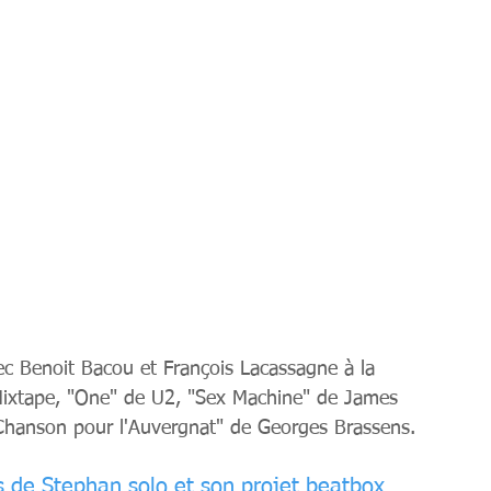
vec Benoit Bacou et François Lacassagne à la 
la Mixtape, "One" de U2, "Sex Machine" de James 
Chanson pour l'Auvergnat" de Georges Brassens. 
res de Stephan solo et son projet beatbox 