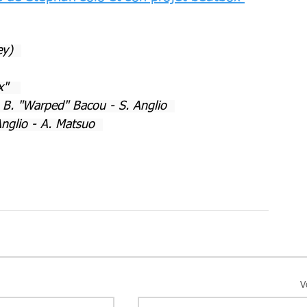
ey)  
"   
 B. "Warped" Bacou - S. Anglio  
Anglio - A. Matsuo  
V