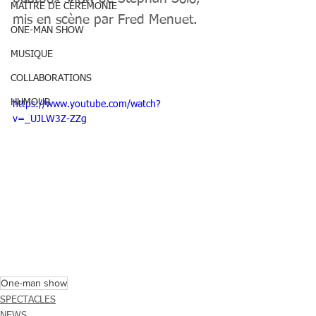
MAÎTRE DE CÉRÉMONIE
mis en scène par Fred Menuet.
ONE-MAN SHOW
MUSIQUE
COLLABORATIONS
HUMOUR
https://www.youtube.com/watch?
v=_UJLW3Z-ZZg
One-man show
SPECTACLES
NEWS