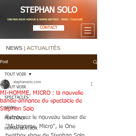
STEPHAN SOLO
ONE-MAN SHOW HUMOUR & HUMAN BEATBOX - PARIS | TOULOUSE
CONTACT
NEWS
| ACTUALITÉS
Post
TOUT VOIR
stephansolo.com
TOUT VOIR
MI-HOMME, MICRO : la nouvelle
SPECTACLES
bande-annonce du spectacle de
NEWS
Stephan Solo
Retrouvez le nouveau teaser de 
FESTIVALS
"Mi-Homme, Micro", le One 
HUMAN BEATBOX
beatbox show de Stephan Solo, 