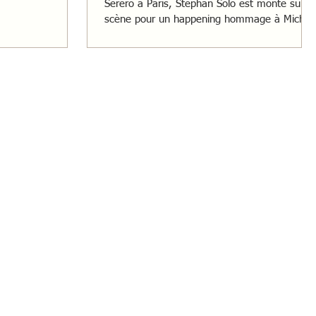
Serero à Paris, Stephan Solo est monté sur
scène pour un happening hommage à Michae
Jackson