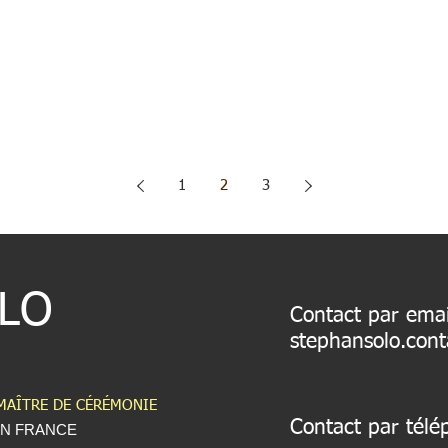
1
2
3
LO
Contact par emai
stephansolo.con
MAÎTRE DE CÉRÉMONIE
Contact par tél
EN FRANCE